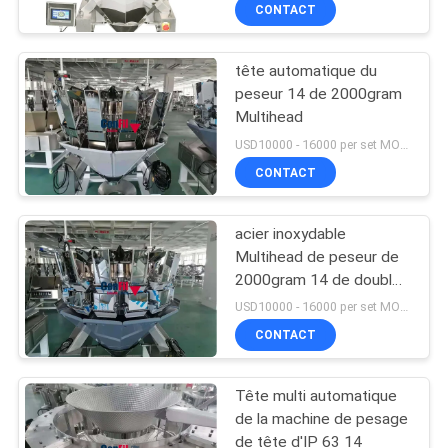
VISITE
CONTACT
D'USINE
tête automatique du
peseur 14 de 2000gram
CONTRÔLE
Multihead
DE
USD10000 - 16000 per set MOQ:1 ensemble
QUALITÉ
CONTACT
acier inoxydable
DEMANDEZ
Multihead de peseur de
UNE
2000gram 14 de double
trémie automatique
CITATION
USD10000 - 16000 per set MOQ:1 ensemble
principale d'aileron
CONTACT
PLAN
Tête multi automatique
DU
de la machine de pesage
SITE
de tête d'IP 63 14