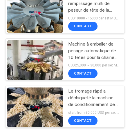
remplissage multi de
peseur de tête de la
machine à emballer de la
USD10000 - 16000 per set MOQ:1 ensemble
tête 200gram 14 a gravé
CONTACT
extérieur en refief
Machine à emballer de
pesage automatique de
10 têtes pour la chaîne
d'emballage de la
USD25,000 ~ 30,000 per set MOQ:1 ensemble
boulangerie VFFS de
CONTACT
crêpes
Le fromage râpé a
déchiqueté la machine
de conditionnement de
fromage 2000 grammes
start from 30,000 USD per set FOB Shunde China MOQ:1 ensemble
CONTACT