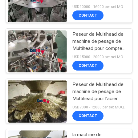
USD10000 - 16000 per set MOQ:1 ensemble
CONTACT
PRIVACY
POLICY
Peseur de Multihead de
machine de pesage de
Multihead pour compter
des poches ou la
USD15000 - 20000 per set MOQ:1 ensemble
décharge sèche de
CONTACT
poids excessif de
nourriture
Peseur de Multihead de
machine de pesage de
Multihead pour l'acier
inoxydable d'ail
USD7000 - 12000 per set MOQ:1 ensemble
CONTACT
la machine de