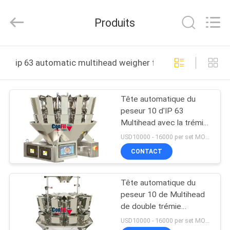
©
2021
-
Produits
2026
ConFil
System.
All
Rights
MAISON
Reserved.
ip 63 automatic multihead weigher fabrication en ligne
PRODUITS
Tête automatique du
peseur 10 d'IP 63
VIDÉOS
Multihead avec la trémie
simple d'aileron
USD10000 - 16000 per set MOQ:1 ensemble
AU
CONTACT
SUJET
Tête automatique du
DE
peseur 10 de Multihead
NOUS
de double trémie
d'aileron
USD10000 - 16000 per set MOQ:1 ensemble