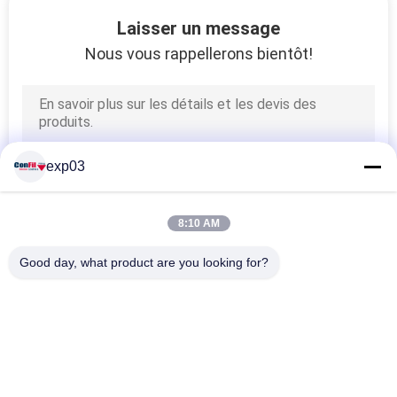
VISITE
Laisser un message
D'USINE
Nous vous rappellerons bientôt!
CONTRÔLE
DE
QUALITÉ
exp03
DEMANDEZ
8:10 AM
UNE
Good day, what product are you looking for?
CITATION
Catégories populaires
Tous
PLAN
Machine À Emballer 
Machine De Pesage 
DU
De Peseur De 
De Multihead
Multihead
SITE