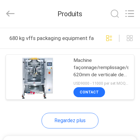
©
2021
-
Produits
2025
ConFil
System.
All
Rights
MAISON
Reserved.
680 kg vffs packaging equipment fabrication en ligne
PRODUITS
Machine
façonnage/remplissage/soudu
VIDÉOS
620mm de verticale de
Granulars de circulation
USD9000 - 11000 per set MOQ:1 ensemble
AU
CONTACT
SUJET
DE
Regardez plus
NOUS