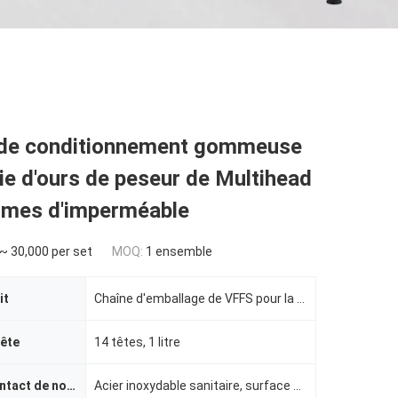
de conditionnement gommeuse
ie d'ours de peseur de Multihead
mes d'imperméable
~ 30,000 per set
MOQ:
1 ensemble
it
Chaîne d'emballage de VFFS pour la sucrerie gommeuse d'ours
tête
14 têtes, 1 litre
Surface de contact de nourriture
Acier inoxydable sanitaire, surface de relief