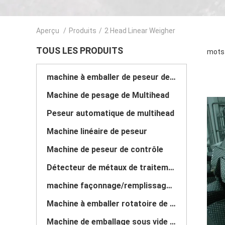
Aperçu
/
Produits
/
2 Head Linear Weigher
TOUS LES PRODUITS
mots 
machine à emballer de peseur de multihead
Machine de pesage de Multihead
Peseur automatique de multihead
Machine linéaire de peseur
Machine de peseur de contrôle
Détecteur de métaux de traitement des denrées alimentaires des produits alimentaires
machine façonnage/remplissage/soudure verticale
Machine à emballer rotatoire de poche de Premade
Machine de emballage sous vide rotatoire