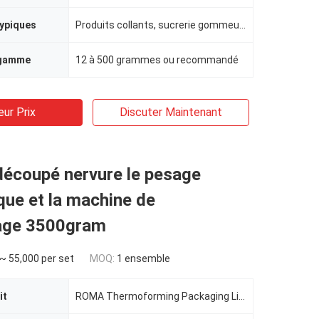
typiques
Produits collants, sucrerie gommeuse d'ours
 gamme
12 à 500 grammes ou recommandé
eur Prix
Discuter Maintenant
découpé nervure le pesage
ue et la machine de
age 3500gram
~ 55,000 per set
MOQ:
1 ensemble
it
ROMA Thermoforming Packaging Line