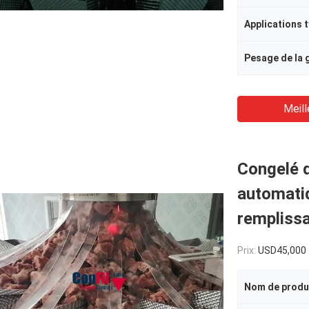
Applications 
Pesage de la
Meill
Congelé 
automatiq
rempliss
Prix:
USD45,000 
Nom de produ