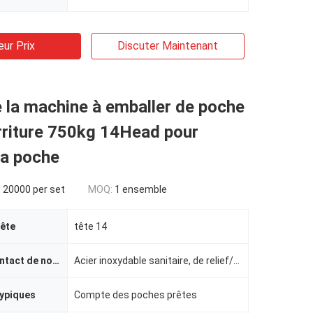
eur Prix
Discuter Maintenant
 la machine à emballer de poche
rriture 750kg 14Head pour
la poche
 20000 per set
MOQ:
1 ensemble
tête
tête 14
Surface de contact de nourriture
Acier inoxydable sanitaire, de relief/revêtu de téflon
typiques
Compte des poches prêtes