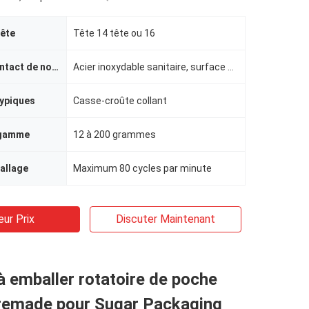
tête
Tête 14 tête ou 16
Surface de contact de nourriture
Acier inoxydable sanitaire, surface de relief
typiques
Casse-croûte collant
 gamme
12 à 200 grammes
allage
Maximum 80 cycles par minute
eur Prix
Discuter Maintenant
 emballer rotatoire de poche
Premade pour Sugar Packaging