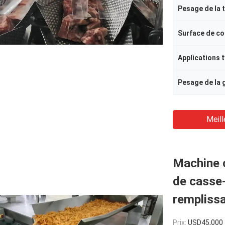
Pesage de la 
Applications 
Pesage de la
Meill
Machine c
de casse
rempliss
Prix:
USD45,000 