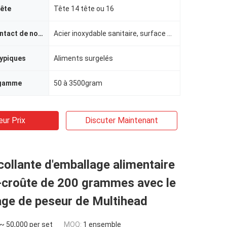
tête
Tête 14 tête ou 16
Surface de contact de nourriture
Acier inoxydable sanitaire, surface de relief
typiques
Aliments surgelés
 gamme
50 à 3500gram
eur Prix
Discuter Maintenant
ollante d'emballage alimentaire
-croûte de 200 grammes avec le
age de peseur de Multihead
~ 50,000 per set
MOQ:
1 ensemble