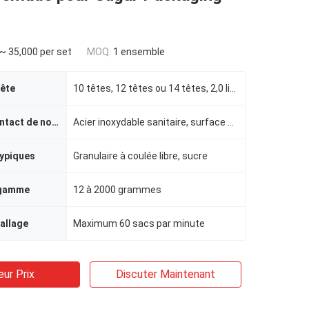
~ 35,000 per set
MOQ:
1 ensemble
tête
10 têtes, 12 têtes ou 14 têtes, 2,0 litres
Surface de contact de nourriture
Acier inoxydable sanitaire, surface polie
typiques
Granulaire à coulée libre, sucre
 gamme
12 à 2000 grammes
allage
Maximum 60 sacs par minute
eur Prix
Discuter Maintenant