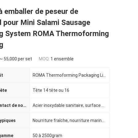
 emballer de peseur de
d pour Mini Salami Sausage
ng System ROMA Thermoforming
g
~ 55,000 per set
MOQ:
1 ensemble
it
ROMA Thermoforming Packaging Line pour la saucisse
tête
Tête 14 tête ou 16
Surface de contact de nourriture
Acier inoxydable sanitaire, surface de relief
typiques
Nourriture fraîche, nourriture marinée, aliments surgelés
 gamme
50 à 2500gram