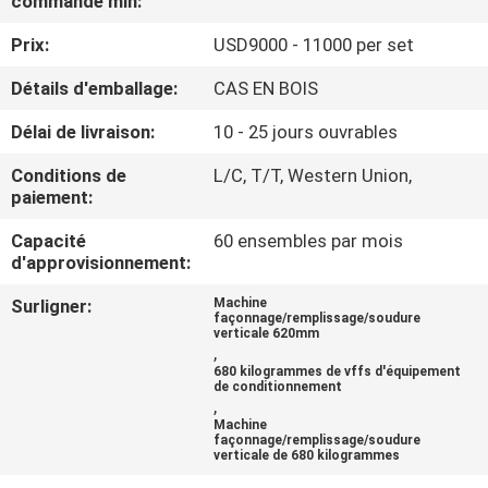
commande min:
VISITE
Prix:
USD9000 - 11000 per set
D'USINE
Détails d'emballage:
CAS EN BOIS
CONTRÔLE
Délai de livraison:
10 - 25 jours ouvrables
DE
Conditions de
L/C, T/T, Western Union,
QUALITÉ
paiement:
Capacité
60 ensembles par mois
DEMANDEZ
d'approvisionnement:
UNE
Surligner:
Machine
façonnage/remplissage/soudure
CITATION
verticale 620mm
,
680 kilogrammes de vffs d'équipement
de conditionnement
PLAN
,
Machine
DU
façonnage/remplissage/soudure
verticale de 680 kilogrammes
SITE