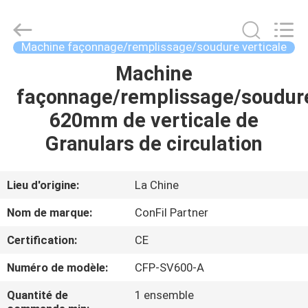
©
2021
-
2025
ConFil
Machine façonnage/remplissage/soudure verticale
System.
All
Rights
Machine
MAISON
Reserved.
façonnage/remplissage/soudur
PRODUITS
620mm de verticale de
Granulars de circulation
VIDÉOS
Lieu d'origine:
La Chine
AU
Nom de marque:
ConFil Partner
SUJET
Certification:
CE
DE
Numéro de modèle:
CFP-SV600-A
NOUS
Quantité de
1 ensemble