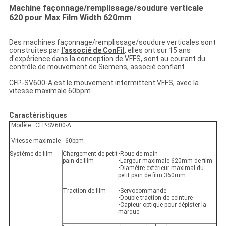
Machine façonnage/remplissage/soudure verticale
620 pour Max Film Width 620mm
Des machines façonnage/remplissage/soudure verticales sont
construites par
l'associé de ConFil
, elles ont sur 15 ans
d'expérience dans la conception de VFFS, sont au courant du
contrôle de mouvement de Siemens, associé confiant.
CFP-SV600-A est le mouvement intermittent VFFS, avec la
vitesse maximale 60bpm.
Caractéristiques
Modèle : CFP-SV600-A
Vitesse maximale : 60bpm
Système de film
Chargement de petit
•Roue de main
pain de film
•Largeur maximale 620mm de film
•Diamètre extérieur maximal du
petit pain de film 360mm
Traction de film
•Servocommande
•Double traction de ceinture
•Capteur optique pour dépister la
marque