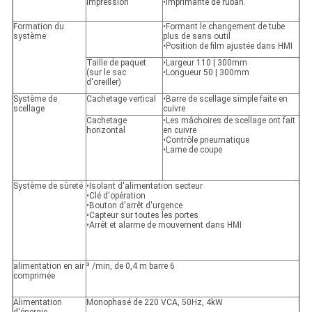
Impression
•Imprimante de ruban.
Formation du
•Formant le changement de tube
système
plus de sans outil
•Position de film ajustée dans HMI
Taille de paquet
•Largeur 110 | 300mm
(sur le sac
•Longueur 50 | 300mm
d'oreiller)
Système de
Cachetage vertical
•Barre de scellage simple faite en
scellage
cuivre
Cachetage
•Les mâchoires de scellage ont fait
horizontal
en cuivre
•Contrôle pneumatique
•Lame de coupe
Système de sûreté
•Isolant d'alimentation secteur
•Clé d'opération
•Bouton d'arrêt d'urgence
•Capteur sur toutes les portes
•Arrêt et alarme de mouvement dans HMI
alimentation en air
³ /min, de 0,4 m barre 6
comprimée
Alimentation
Monophasé de 220 VCA, 50Hz, 4kW