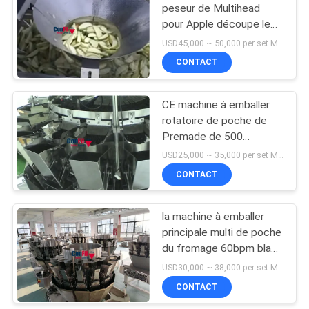
peseur de Multihead
pour Apple découpe le
système en tranches de
USD45,000 ~ 50,000 per set MOQ:1 ensemble
emballage avec
CONTACT
Traysealer
CE machine à emballer
rotatoire de poche de
Premade de 500
grammes pour la boule
USD25,000 ~ 35,000 per set MOQ:1 ensemble
de chocolat
CONTACT
la machine à emballer
principale multi de poche
du fromage 60bpm blanc
imperméabilisent
USD30,000 ~ 38,000 per set MOQ:1 ensemble
CONTACT