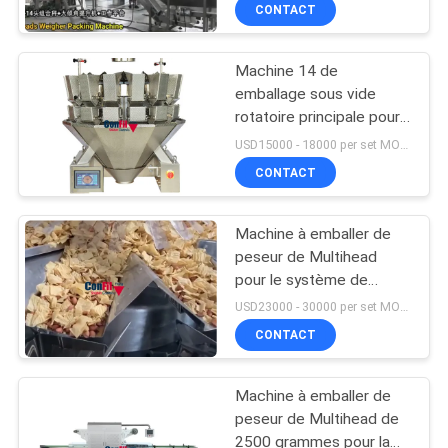
Bean Sprout VFFS
VISITE
CONTACT
D'USINE
Machine 14 de
emballage sous vide
CONTRÔLE
rotatoire principale pour
DE
la machine congelée
USD15000 - 18000 per set MOQ:1 ensemble
d'emballage alimentaire
QUALITÉ
CONTACT
de boulette de viande
Machine à emballer de
DEMANDEZ
peseur de Multihead
UNE
pour le système de
conditionnement à
CITATION
USD23000 - 30000 per set MOQ:1 ensemble
grande vitesse expulsé
CONTACT
de casse-croûte de maïs
PLAN
de Sanck
Machine à emballer de
DU
peseur de Multihead de
SITE
2500 grammes pour la