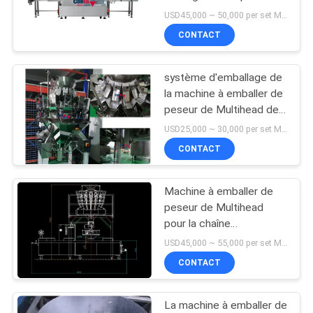
chaîne d'emballage prête
USD45,000 ~ 50,000 per set MOQ:1 ensemble
braisée de repas de porc
CONTACT
PRIVACY
POLICY
système d'emballage de
la machine à emballer de
peseur de Multihead de
grains de céréales du riz
USD25,000 ~ 30,000 per set MOQ:1 ensemble
12Head VFFS
CONTACT
Machine à emballer de
peseur de Multihead
pour la chaîne
d'emballage d'aliments
USD45,000 ~ 55,000 per set MOQ:1 ensemble
surgelés de pommes de
CONTACT
terre rissolées ROMA
Thermoforming
Packaging
La machine à emballer de