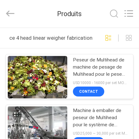
©
2021
-
Produits
2025
ConFil
System.
All
Rights
MAISON
Reserved.
ce 4 head linear weigher fabrication en ligne
PRODUITS
Peseur de Multihead de
machine de pesage de
VIDÉOS
Multihead pour le peseur
végétal de remplissage
USD10000 - 16000 per set MOQ:1 ensemble
de salade de Shap de
AU
CONTACT
feuille de laitue
SUJET
Machine à emballer de
DE
peseur de Multihead
NOUS
pour le système de
emballage végétal de
USD25,000 ~ 30,000 per set MOQ:1 ensemble