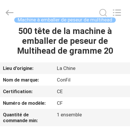
©
2021
-
2025
ConFil
Machine à emballer de peseur de multihead
System.
All
Rights
500 tête de la machine à
MAISON
Reserved.
emballer de peseur de
PRODUITS
Multihead de gramme 20
VIDÉOS
Lieu d'origine:
La Chine
Nom de marque:
ConFil
AU
Certification:
CE
SUJET
Numéro de modèle:
CF
DE
NOUS
Quantité de
1 ensemble
commande min: