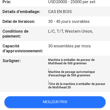
Prix:
USD20000 - 25000 per set
VISITE
D'USINE
Détails d'emballage:
CAS EN BOIS
Délai de livraison:
30 - 45 jours ouvrables
CONTRÔLE
Conditions de
L/C, T/T, Western Union,
DE
paiement:
QUALITÉ
Capacité
30 ensembles par mois
d'approvisionnement:
DEMANDEZ
Surligner:
Machine à emballer de peseur de
Multihead de 500 grammes
UNE
,
Machine de pesage automatique
CITATION
d'ensachage de 500 grammes
,
Tête de la machine à emballer de peseur
de Multihead 20
PLAN
DU
MEILLEUR PRIX
SITE