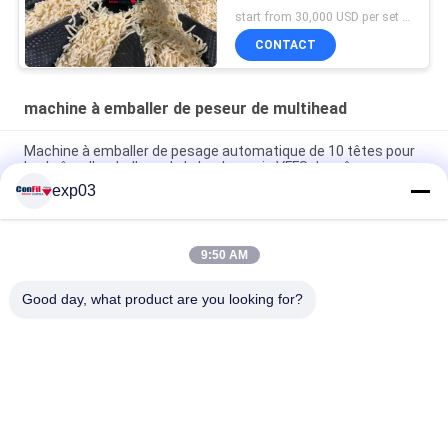
fromage 2000 grammes
start from 30,000 USD per set FOB Shunde China MOQ:1 ensemble
CONTACT
machine à emballer de peseur de multihead
Machine à emballer de pesage automatique de 10 têtes pour
la chaîne d'emballage de la boulangerie VFFS de crêpes
exp03
Machine à emballer de peseur de Multihead de 50 grammes
pour la fleur de cannabis dans des conteneurs
9:50 AM
Machine de conditionnement gommeuse de sucrerie d'ours
de peseur de Multihead 500 grammes d'imperméable
Good day, what product are you looking for?
Catégories populaires
Tous
Machine À Emballer 
Machine De Pesage 
De Peseur De 
De Multihead
Multihead