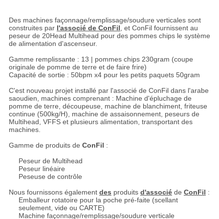
Des machines façonnage/remplissage/soudure verticales sont
construites par
l'associé de ConFil
, et ConFil fournissent au
peseur de 20Head Multihead pour des pommes chips le système
de alimentation d'ascenseur.
Gamme remplissante : 13 | pommes chips 230gram (coupe
originale de pomme de terre
et de faire frire)
Capacité de sortie : 50bpm x4 pour les petits paquets 50gram
C'est nouveau projet installé par l'associé de ConFil dans l'arabe
saoudien, machines comprenant : Machine d'épluchage de
pomme de terre, découpeuse, machine de blanchiment, friteuse
continue (500kg/H), machine de assaisonnement, peseurs de
Multihead, VFFS et plusieurs alimentation, transportant des
machines.
Gamme de produits de
ConFil
:
Peseur de Multihead
Peseur linéaire
Peseuse de contrôle
Nous fournissons également
des
produits
d'associé
de
ConFil
:
Emballeur rotatoire pour la poche pré-faite (scellant
seulement, vide ou CARTE)
Machine façonnage/remplissage/soudure verticale