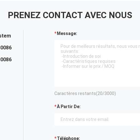
PRENEZ CONTACT AVEC NOUS
Message:
ystem
80086
80086
Caractères restants(
20
/3000)
À Partir De:
Téléphone: