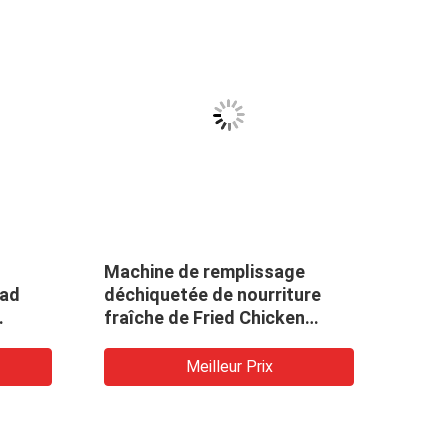
Machine de remplissage
Tête
ead
déchiquetée de nourriture
poids
fraîche de Fried Chicken
Multi
its
Multihead Weighing Machine
impe
Meilleur Prix