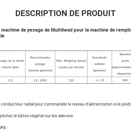
DESCRIPTION DE PRODUIT
 machine de pesage de Multihead pour la machine de rempli
le
Machine
Recommandez
Exactitude
sage de la trémie
Max. Weighing Speed
poids
pesage
estimée
volume (litre)
(cycles par minute)
(approximativ
Gamme (gramme)
(gramme)
kilogramm
2,5
13 | 1000
110
+/- 1,5
500
 conducteur radial pour commander le niveau d'alimentation si le poids 
êcher le bâton végétal sur les ailerons.
Fil
: