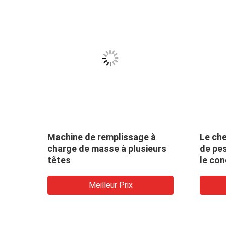
mes
Machine de remplissage à
Le che
cro
charge de masse à plusieurs
de pe
e
têtes
le con
Meilleur Prix