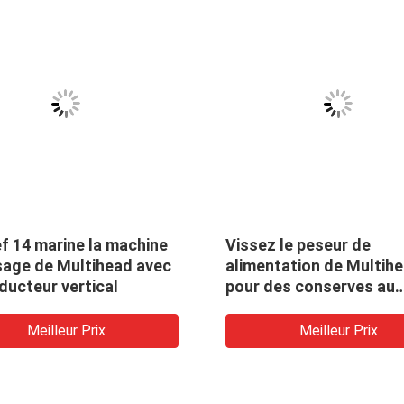
f 14 marine la machine
Vissez le peseur de
sage de Multihead avec
alimentation de Multih
ducteur vertical
pour des conserves au
vinaigre a mariné les fru
végétaux
Meilleur Prix
Meilleur Prix