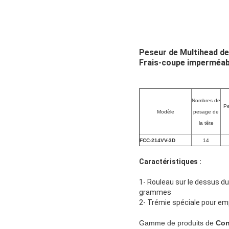
Peseur de Multihead de
Frais-coupe imperméab
Nombres de
Pe
Modèle
pesage de
la tête
FCC-214VV-3D
14
Caractéristiques :
1- Rouleau sur le dessus du
grammes
2- Trémie spéciale pour emp
Gamme de produits de
Con