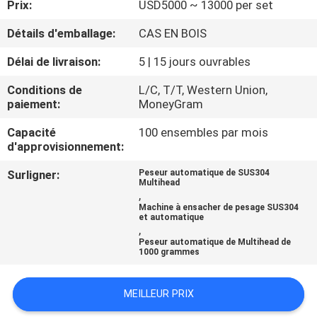
Prix:
USD5000 ~ 13000 per set
VISITE
D'USINE
Détails d'emballage:
CAS EN BOIS
Délai de livraison:
5 | 15 jours ouvrables
CONTRÔLE
Conditions de
L/C, T/T, Western Union,
DE
paiement:
MoneyGram
QUALITÉ
Capacité
100 ensembles par mois
d'approvisionnement:
DEMANDEZ
Surligner:
Peseur automatique de SUS304
Multihead
UNE
,
Machine à ensacher de pesage SUS304
CITATION
et automatique
,
Peseur automatique de Multihead de
1000 grammes
PLAN
DU
MEILLEUR PRIX
SITE