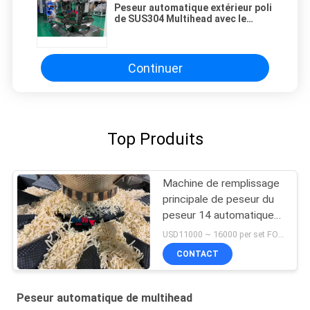
Peseur automatique extérieur poli
de SUS304 Multihead avec le
double aileron
Continuer
Top Produits
Machine de remplissage
principale de peseur du
peseur 14 automatiques
de Multihead de produits
USD11000 ~ 16000 per set FOB Guangzhou China MOQ:1 ensemble
de fromage
CONTACT
Peseur automatique de multihead