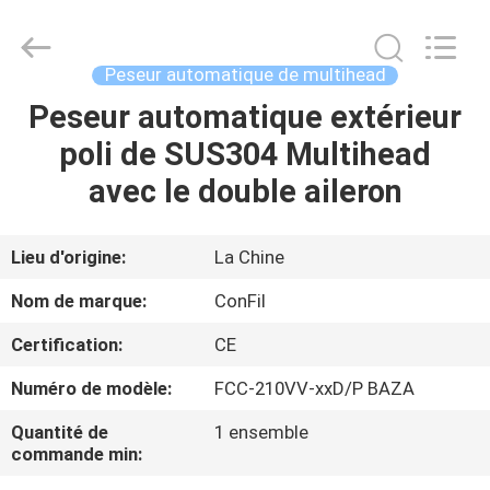
©
2021
-
2025
ConFil
Peseur automatique de multihead
System.
All
Rights
Peseur automatique extérieur
MAISON
Reserved.
poli de SUS304 Multihead
PRODUITS
avec le double aileron
VIDÉOS
Lieu d'origine:
La Chine
Nom de marque:
ConFil
AU
Certification:
CE
SUJET
Numéro de modèle:
FCC-210VV-xxD/P BAZA
DE
NOUS
Quantité de
1 ensemble
commande min: