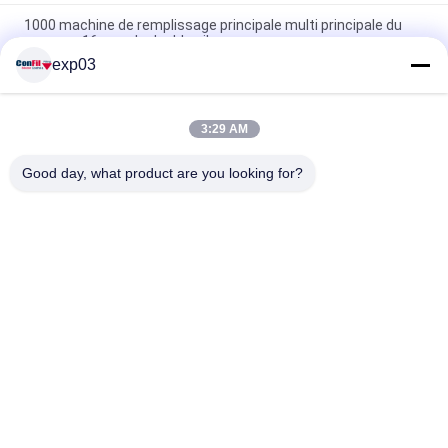
1000 machine de remplissage principale multi principale du
gramme 16 avec le double aileron
exp03
1000 peseur automatique principal de Multihead du gramme
10 avec le stockage central de réservoir
3:29 AM
3000 machine de pesage automatique du gramme 14Head
Multihead avec le stockage central de réservoir
Good day, what product are you looking for?
Catégories populaires
Tous
Machine À Emballer 
Machine De Pesage 
De Peseur De 
De Multihead
Multihead
Peseur 
Machine Linéaire De 
Automatique De 
Peseur
Multihead
Machine De Peseur 
Détecteur De 
De Contrôle
Métaux De 
Traitement Des 