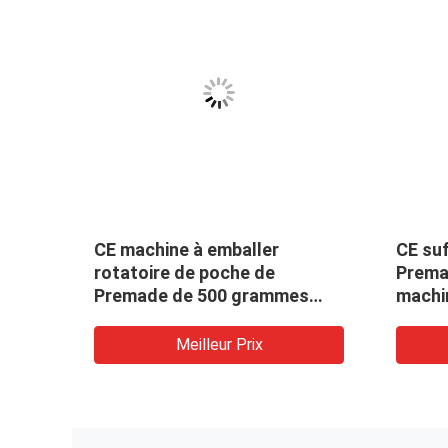
CE machine à emballer
CE su
rotatoire de poche de
Prema
Premade de 500 grammes
machin
pour la boule de chocolat
pré fa
Meilleur Prix