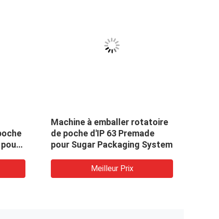
Machine à emballer rotatoire
Mach
 poche
de poche d'IP 63 Premade
de p
 pour
pour Sugar Packaging System
gram
guim
Meilleur Prix