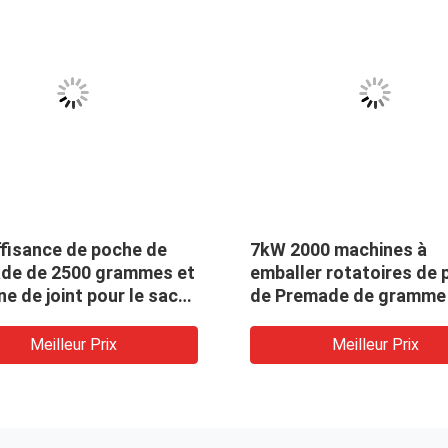
ffisance de poche de
7kW 2000 machines à
de de 2500 grammes et
emballer rotatoires de
e de joint pour le sac
de Premade de gramme
it de Doy de poche
des tranches de patate
douce
Meilleur Prix
Meilleur Prix