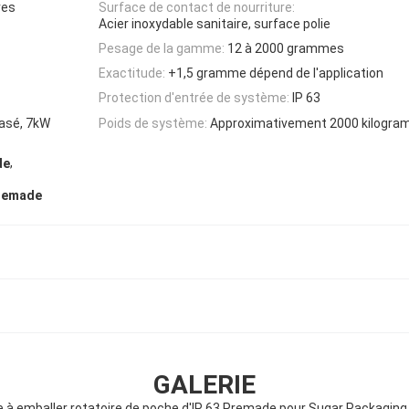
res
Surface de contact de nourriture:
Acier inoxydable sanitaire, surface polie
Pesage de la gamme:
12 à 2000 grammes
Exactitude:
+1,5 gramme dépend de l'application
Protection d'entrée de système:
IP 63
asé, 7kW
Poids de système:
Approximativement 2000 kilogr
,
de
Premade
GALERIE
 à emballer rotatoire de poche d'IP 63 Premade pour Sugar Packagin