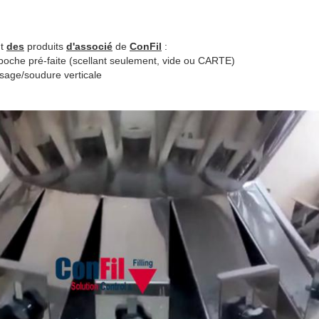
nt
des
produits
d'associé
de
ConFil
:
 poche pré-faite (scellant seulement, vide ou CARTE)
sage/soudure verticale