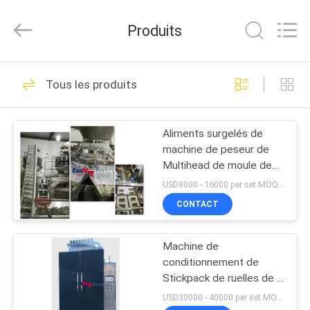
©
2021
-
Produits
2026
ConFil
System.
All
Rights
MAISON
49
Reserved.
Tous les produits
machine à emballer
PRODUITS
de peseur de
Aliments surgelés de
machine de peseur de
multihead
VIDÉOS
Multihead de moule des
fruits de mer IQF
USD9000 - 16000 per set MOQ:1 ensemble
AU
CONTACT
79
SUJET
Machine de pesage
Machine de
DE
conditionnement de
NOUS
de Multihead
Stickpack de ruelles de la
verticale 8 pour le liquide
USD30000 - 40000 per set MOQ:1 ensemble