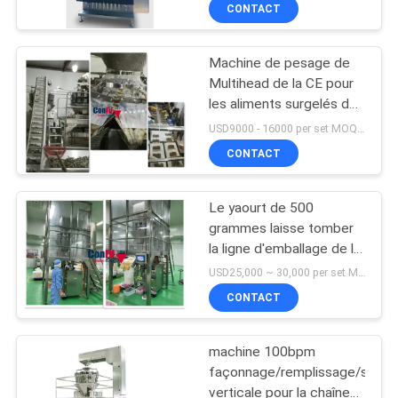
granulaire de poudre
VISITE
CONTACT
D'USINE
Machine de pesage de
27
Multihead de la CE pour
CONTRÔLE
les aliments surgelés de
Peseur automatique
DE
calmar des fruits de mer
USD9000 - 16000 per set MOQ:1 ensemble
de multihead
IQF
QUALITÉ
CONTACT
Le yaourt de 500
DEMANDEZ
grammes laisse tomber
UNE
la ligne d'emballage de la
4
machine à emballer de
CITATION
USD25,000 ~ 30,000 per set MOQ:1 ensemble
peseur de Multihead
Machine linéaire de
CONTACT
VFFS système
PLAN
peseur
machine 100bpm
DU
façonnage/remplissage/soudu
SITE
verticale pour la chaîne