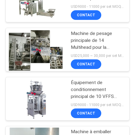
d'emballage de VFFS
USD9000 - 11000 per set MOQ:1 ensemble
CONTACT
PRIVACY
3
POLICY
Machine de peseur
Machine de pesage
principale de 14
de contrôle
Multihead pour la
crevette remplissante
USD25,000 ~ 30,000 per set MOQ:1 ensemble
Tray Conveyor prêt de
CONTACT
crevette rose
Équipement de
3
conditionnement
Détecteur de
principal de 10 VFFS
avec le peseur de
USD9000 - 11000 per set MOQ:1 ensemble
métaux de
Multihead
CONTACT
traitement des
Machine à emballer